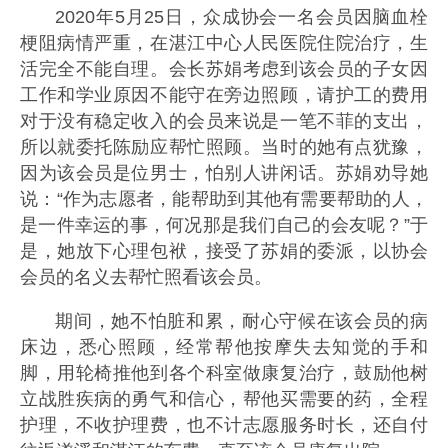
2020年5月25日，众成协会一名会员因脑血栓
梗阻病情严重，在湛江中心人民医院住院治疗，生
活完全不能自理。会长苏娟考虑到该会员的子女因
工作和学业原因不能守在旁边照顾，请护工的费用
对于没有稳定收入的会员来说是一笔不菲的支出，
所以就委托陈励应帮忙照顾。当时的她有点犹豫，
因为该会员是位男士，怕别人讲闲话。苏娟劝导她
说：“作为志愿者，能帮助到其他有需要帮助的人，
是一件幸运的事，何况那是我们自己的会友呢？”于
是，她放下心理包袱，接受了苏娟的委派，以协会
会员的名义去帮忙照看该会员。
期间，她不怕脏和累，耐心守候在该会员的病
床边，悉心照顾，经常帮他按摩失去知觉的手和
脚，用轮椅推他到各个科室做康复治疗，鼓励他树
立战胜疾病的勇气和信心，帮他买需要的药，全程
护理，不收护理费，也不计志愿服务时长，还自付