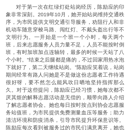
对于第一次在红绿灯处站岗经历，陈励应的印
象非常深刻。2019年10月，她开始站岗维持交通秩
序，为市民提供文明交通引导服务，劝阻行人和非
机动车随意穿梭马路、闯红灯、不戴头盔出行等不
文明行为。一开始是一个班一个小时，每天两个
班，后来志愿服务人员力量不足，人员不能按时倒
班，有时加班加点连轴转，最多的时候一天站了八
个小时。“结束之后腿都是痛的，不过回家用热水泡
下就好了，第二天继续站岗。”陈励应笑着说，站岗
期间经常有路人问她是不是做这份志愿者工作待遇
很好呀，要不然怎么能风吹日晒地坚持指挥那么
久。对于这些提问，陈励应已经习惯，她每次都不
厌其烦的解释志愿活动是无偿的，顺带向路人介绍
了解志愿者协会。她也每日按时按点到协会志愿服
务站值班，为市民提供免费测量血压等服务；助力
清洁环境和防疫消杀，引导市民提升环保意识等。
陈励应每次看到被服务过的市民们满意离开，她也