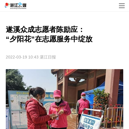
遂溪众成志愿者陈励应：

“夕阳花”在志愿服务中绽放
2022-03-19 10:43
湛江日报