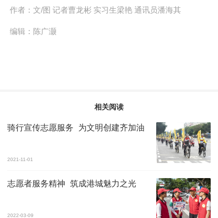
作者：
文/图 记者曹龙彬 实习生梁艳 通讯员潘海其
编辑：
陈广灏
相关阅读
骑行宣传志愿服务 为文明创建齐加油
2021-11-01
志愿者服务精神 筑成港城魅力之光
2022-03-09