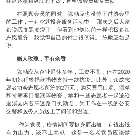
往返遂溪和湛江的车费，直至该会员康复出院。
在照顾会员的同时，陈励应也没停下过协会里
的工作，一有空就投身服务活动中，“那次之后大家
都说我变黑变瘦了，但看到他像以前一样积极参加
志愿服务，我觉得自己的付出很值得。”陈励应如是
说。
赠人玫瑰，手有余香
陈励应从企业退休多年，工资不高，但在2020
年初她积极捐款捐物支持一线抗疫。此外，众成志
愿者协会志愿者所筹的2万元，购买医用口罩、酒精
和抗病毒口服液等物资，她和一些志愿者一起送给
遂溪县内各高速路口执勤点，为工作在一线的公安
交警和医务人员送上了问候和温暖。
“作为党员，疫情期间要挺身而出嘛，有钱出钱
有力出力，谈不上奉献，这是一名老党员应该做