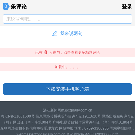
条评论
0
登录
来说两句吧。。。
我来说两句
0
已有
人参与，点击查看更多精彩评论
加载中。。。。
下载安装手机客户端
湛江新闻网m.gdzjdaily.com.cn
粤ICP备11061600号 信息网络传播视听节目许可证1911620号 网络出版服务许可证
（总）网出证（粤）字第004号 广播电视节目制作经营许可证 （粤）字第01804号
互联网违法和不良信息举报受理方式 网站举报电话：0759-3366955 网站举报邮箱：
webmaster@gdzjdaily.com.cn 粤公网安备 44080202000004号