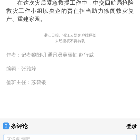
在这次灾后紧急救援工作中，中交四航局抢险
救灾工作小组以央企的责任担当助力徐闻救灾复
产、重建家园。
湛江日报、湛江云媒客户端原创
未经授权不得转载
作者：
记者黎阳明 通讯员吴丽虹 赵行威
编辑：
张雅婷
值班主任：
苏碧银
条评论
0
登录
来说两句吧。。。