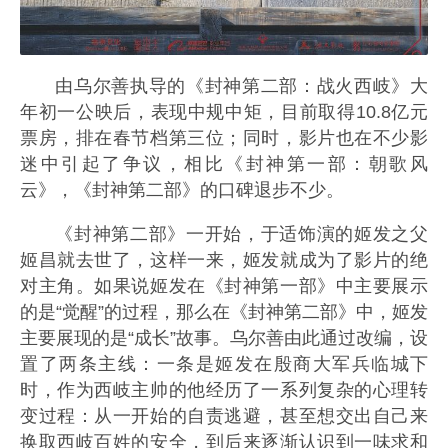
由乌尔善执导的《封神第二部：战火西岐》大
年初一公映后，表现中规中矩，目前取得10.8亿元
票房，排在春节档第三位；同时，影片也在不少影
迷中引起了争议，相比《封神第一部：朝歌风
云》，《封神第二部》的口碑退步不少。
《封神第二部》一开始，于适饰演的姬发之父
姬昌就去世了，这样一来，姬发就成为了影片的绝
对主角。如果说姬发在《封神第一部》中主要展示
的是“觉醒”的过程，那么在《封神第二部》中，姬发
主要展现的是“成长”故事。乌尔善由此通过改编，设
置了两条主线：一条是姬发在殷商大军兵临城下
时，作为西岐主帅的他经历了一系列复杂的心理转
变过程：从一开始的自责逃避，甚至想交出自己来
换取西岐百姓的安全，到后来逐渐认识到一味求和