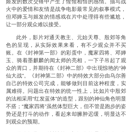
姬发的数次交锋中产生了惺惺相惜的感情。描写战
火中的爱情和友情是战争电影最常见的叙事模式，
但邓婵玉与姬发的情感戏在片中处理得有些尴尬，
让一部分观众难以接受。
此外，影片对通天教主、元始天尊、殷郊等角
色的呈现，从实际效果来看，有不少观众并不买
账。在《封神第一部》的彩蛋中，魔家四将、邓婵
玉、骑着墨麒麟的闻太师的亮相，一下子吊起了观
众的胃口，并期待在《封神二部》中出现惊艳的“神
仙大战”。《封神第二部》中的特效大部分由乌尔善
自己的特效公司完成，能够做到目前这种程度，实
属难得。问题出在特效的统一性上，比如片中殷郊
的法相采用“红发蓝体”的造型，跟别的神仙角色明显
不搭；“魔家四将”虽然体型巨大，但不管是跑步的姿
势还是打斗的动作，看起来却臃肿迟缓，明显达不
到观众的预期。