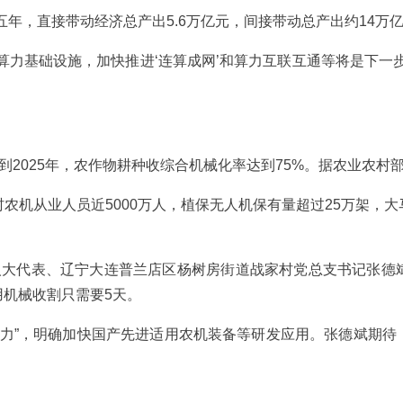
五年，直接带动经济总产出5.6万亿元，间接带动总产出约14万
算力基础设施，加快推进‘连算成网’和算力互联互通等将是下一
，到2025年，农作物耕种收综合机械化率达到75%。据农业农
农机从业人员近5000万人，植保无人机保有量超过25万架，
国人大代表、辽宁大连普兰店区杨树房街道战家村党总支书记张德
机械收割只需要5天。
生产力”，明确加快国产先进适用农机装备等研发应用。张德斌期