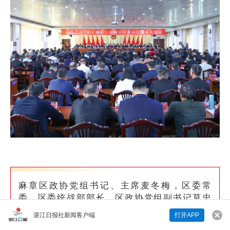
麻章区政协党组书记、主席麦冬梅，区委常
委、区委统战部部长、区政协党组副书记莫忠
杰，副主席王立光、孙兴旺、何名景、陈建
湛江日报社新闻客户端
打开APP
来说两句吧...
励、冯波、李爱良，秘书长余卫明在主席台前