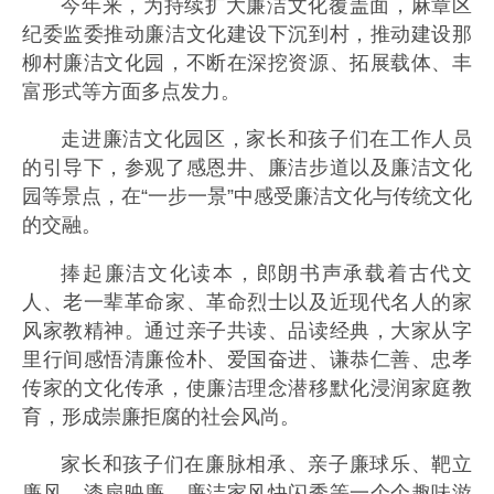
今年来，为持续扩大廉洁文化覆盖面，麻章区
纪委监委推动廉洁文化建设下沉到村，推动建设那
柳村廉洁文化园，不断在深挖资源、拓展载体、丰
富形式等方面多点发力。
走进廉洁文化园区，家长和孩子们在工作人员
的引导下，参观了感恩井、廉洁步道以及廉洁文化
园等景点，在“一步一景”中感受廉洁文化与传统文化
的交融。
捧起廉洁文化读本，郎朗书声承载着古代文
人、老一辈革命家、革命烈士以及近现代名人的家
风家教精神。通过亲子共读、品读经典，大家从字
里行间感悟清廉俭朴、爱国奋进、谦恭仁善、忠孝
传家的文化传承，使廉洁理念潜移默化浸润家庭教
育，形成崇廉拒腐的社会风尚。
家长和孩子们在廉脉相承、亲子廉球乐、靶立
廉风、漆扇映廉、廉洁家风快闪秀等一个个趣味游