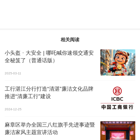
相关阅读
小头盔 · 大安全 | 哪吒喊你速领交通安
全秘笈了（普通话版）
2025-03-11
工行湛江分行打造“清湛”廉洁文化品牌
推进“清廉工行”建设
2024-12-25
麻章区举办全国三八红旗手先进事迹暨
廉洁家风主题宣讲活动