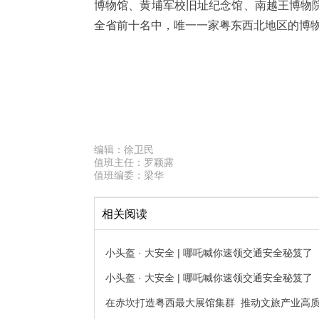
博物馆、黄埔军校旧址纪念馆、南越王博物
全省前十名中，唯一一家粤东西北地区的博
编辑：
徐卫民
值班主任：
罗颖露
值班编委：
梁华
相关阅读
小头盔 · 大安全 | 哪吒喊你速领交通安全秘笈
小头盔 · 大安全 | 哪吒喊你速领交通安全秘笈
在赤坎打造粤西最大展馆集群 推动文旅产业高