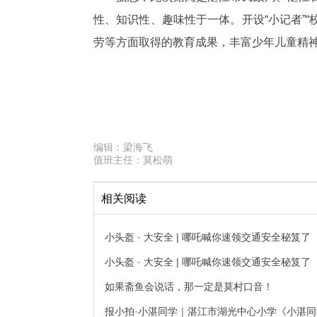
性、知识性、趣味性于一体。开设“小记者”“
劳等方面取得的教育成果，丰富少年儿童精
编辑：
梁海飞
值班主任：
莫松萌
相关阅读
小头盔 · 大安全 | 哪吒喊你速领交通安全秘笈
小头盔 · 大安全 | 哪吒喊你速领交通安全秘笈
如果斋鱼会说话，那一定是莫村口音！
报小拍·小湛同学｜湛江市湖光中心小学《小湛