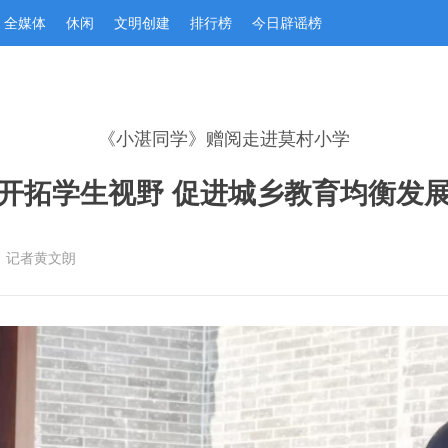
全媒体
休闲
文明创建
排行榜
今日辟谣榜
《小湛同学》赠阅走进莫村小学
开拓学生视野 促进城乡教育均衡发
：记者黄文朗