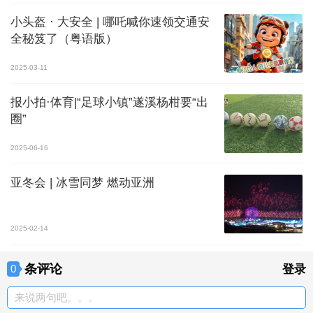
小头盔 · 大安全 | 哪吒喊你速领交通安
全秘笈了（粤语版）
2025-03-11
报小拍·体育|“足球小镇”遂溪杨柑要“出
圈”
2025-06-16
亚冬会 | 冰雪同梦 燃动亚洲
2025-02-14
条评论
0
登录
来说两句吧。。。