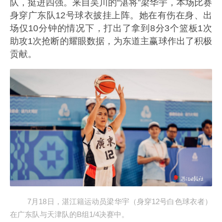
队，挺进四强。来自吴川的“湛将”梁华宇，本场比赛
身穿广东队12号球衣披挂上阵。她在有伤在身、出
场仅10分钟的情况下，打出了拿到8分3个篮板1次
助攻1次抢断的耀眼数据，为东道主赢球作出了积极
贡献。
7月18日，湛江籍运动员梁华宇（身穿12号白色球衣者）
在广东队与天津队的B组1/4决赛中。