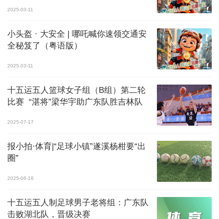
2025-03-11
小头盔 · 大安全 | 哪吒喊你速领交通安
全秘笈了（粤语版）
2025-03-11
十五运五人篮球女子组（B组）第二轮
比赛 “湛将”梁华宇助广东队胜吉林队
2025-07-17
报小拍·体育|“足球小镇”遂溪杨柑要“出
圈”
2025-06-16
十五运五人制足球男子老将组：广东队
击败湖北队，晋级决赛