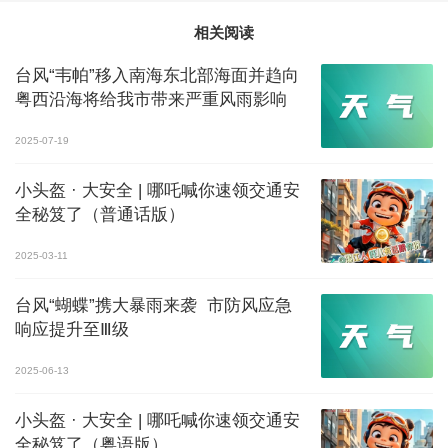
相关阅读
台风“韦帕”移入南海东北部海面并趋向
粤西沿海将给我市带来严重风雨影响
2025-07-19
小头盔 · 大安全 | 哪吒喊你速领交通安
全秘笈了（普通话版）
2025-03-11
台风“蝴蝶”携大暴雨来袭 市防风应急
响应提升至Ⅲ级
2025-06-13
小头盔 · 大安全 | 哪吒喊你速领交通安
全秘笈了（粤语版）