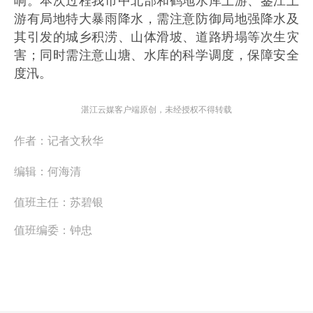
响。本次过程我市中北部和鹤地水库上游、鉴江上
游有局地特大暴雨降水，需注意防御局地强降水及
其引发的城乡积涝、山体滑坡、道路坍塌等次生灾
害；同时需注意山塘、水库的科学调度，保障安全
度汛。
湛江云媒客户端原创，未经授权不得转载
作者：
记者文秋华
编辑：
何海清
值班主任：
苏碧银
值班编委：
钟忠