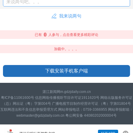
来说两句吧。。。
我来说两句
0
已有
人参与，点击查看更多精彩评论
加载中。。。。
下载安装手机客户端
湛江新闻网m.gdzjdaily.com.cn
粤ICP备11061600号 信息网络传播视听节目许可证1911620号 网络出版服务许可证
（总）网出证（粤）字第004号 广播电视节目制作经营许可证 （粤）字第01804号
互联网违法和不良信息举报受理方式 网站举报电话：0759-3366955 网站举报邮箱：
webmaster@gdzjdaily.com.cn 粤公网安备 44080202000004号