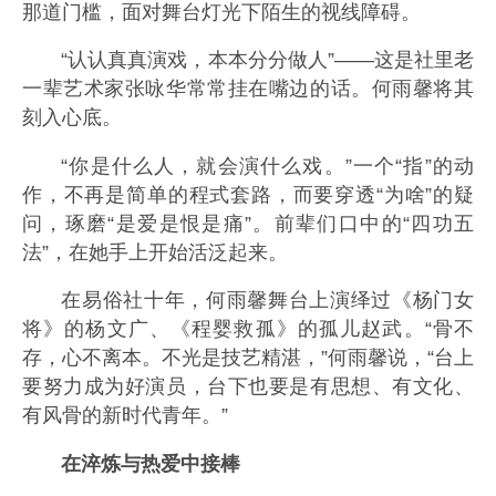
那道门槛，面对舞台灯光下陌生的视线障碍。
“认认真真演戏，本本分分做人”——这是社里老
一辈艺术家张咏华常常挂在嘴边的话。何雨馨将其
刻入心底。
“你是什么人，就会演什么戏。”一个“指”的动
作，不再是简单的程式套路，而要穿透“为啥”的疑
问，琢磨“是爱是恨是痛”。前辈们口中的“四功五
法”，在她手上开始活泛起来。
在易俗社十年，何雨馨舞台上演绎过《杨门女
将》的杨文广、《程婴救孤》的孤儿赵武。“骨不
存，心不离本。不光是技艺精湛，”何雨馨说，“台上
要努力成为好演员，台下也要是有思想、有文化、
有风骨的新时代青年。”
在淬炼与热爱中接棒