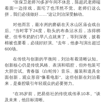
“张保卫老师70多岁午间不休息，陈超武老师端
着面一边排戏，面坨了也浑然不觉。老师们这么
拼，我们必须做好……”这让刘治深受触动。
对他而言，最冷冽的磨砺在天水山区庙会戏台
后。“当时零下24度，勒头的布条沾水后，冻得梆
硬。但爷爷奶奶们早八点就来了，等到深夜，披着
棉被也要看，必须好好演。”去年，他参与演出超过
600场。
在传统与创新的平衡间，刘治有着清晰认知。
创新核心仍是传统风格、表演和唱腔，但外包装可
大胆尝试。青春版《白蛇传》音乐、服装和道具全
面创新，观众形容“像看电影”。这些创新在刘治看
来，是秦腔吸引年轻观众的必要努力。
“在35岁前，把易俗社的传统戏传承10本。”谈
及未来，他目标清晰。