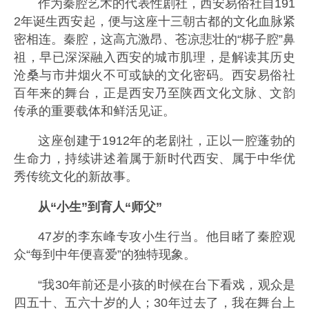
作为秦腔艺术的代表性剧社，西安易俗社自191
2年诞生西安起，便与这座十三朝古都的文化血脉紧
密相连。秦腔，这高亢激昂、苍凉悲壮的“梆子腔”鼻
祖，早已深深融入西安的城市肌理，是解读其历史
沧桑与市井烟火不可或缺的文化密码。西安易俗社
百年来的舞台，正是西安乃至陕西文化文脉、文韵
传承的重要载体和鲜活见证。
这座创建于1912年的老剧社，正以一腔蓬勃的
生命力，持续讲述着属于新时代西安、属于中华优
秀传统文化的新故事。
从“小生”到育人“师父”
47岁的李东峰专攻小生行当。他目睹了秦腔观
众“每到中年便喜爱”的独特现象。
“我30年前还是小孩的时候在台下看戏，观众是
四五十、五六十岁的人；30年过去了，我在舞台上