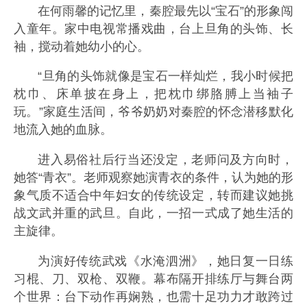
在何雨馨的记忆里，秦腔最先以“宝石”的形象闯
入童年。家中电视常播戏曲，台上旦角的头饰、长
袖，搅动着她幼小的心。
“旦角的头饰就像是宝石一样灿烂，我小时候把
枕巾、床单披在身上，把枕巾绑胳膊上当袖子
玩。”家庭生活间，爷爷奶奶对秦腔的怀念潜移默化
地流入她的血脉。
进入易俗社后行当还没定，老师问及方向时，
她答“青衣”。老师观察她演青衣的条件，认为她的形
象气质不适合中年妇女的传统设定，转而建议她挑
战文武并重的武旦。自此，一招一式成了她生活的
主旋律。
为演好传统武戏《水淹泗洲》，她日复一日练
习棍、刀、双枪、双鞭。幕布隔开排练厅与舞台两
个世界：台下动作再娴熟，也需十足功力才敢跨过