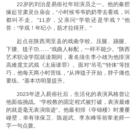
22岁的刘治是易俗社年轻演员之一。他的秦腔
缘起甘肃灵台庙会，“小时候爷爷奶奶带去看戏，叫
都叫不走。”11岁，父亲问“学歌还是学戏？”他
答：“学戏！年纪小，筋才拉得开。”
起点在陕西周至县的戏曲学校。压腿、踢腿、
下腰、毯子功……“戏曲人标配，一样不能少。”陕西
艺术职业学院就读期间，著名须生李小雄为他排演
高难度文武戏《太庙请罪》。面对“吊毛”“转体”等技
巧，他每天两小时苦练，“从摔毯子开始，脖子痛也
要练。”基本功明显提升。
2023年进入易俗社后，生活化的表演风格曾让
他面临挑战。“学校教的固定程式被打破，表演最难
的就是毫无表演痕迹”。他最初排《夺锦楼》时屡屡
碰壁，幸有张保卫、陈超武、李东峰等前辈老师一
字一句点拨。