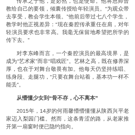
传承之于他，是必然，也是使命。他将恩师曾
教给自己的要领，倾囊传授给年轻演员。“为观众带
去享受，教会学生本领。”他前后带过七八个学生，
教学时他正视差异：“现在秦腔传承重任在肩，对年
轻演员要求也非常高。我毫无保留地希望把所学的
传下去。”
对李东峰而言，一个秦腔演员的最高境界，是
成为“艺术家”而非“唱戏匠”。艺林之高，既在修养深
厚，也在于对舞台敬畏有加。他每天仍坚持练唱、
练身段、走腿功，“只要在舞台站着，基本功一样不
能丢”。
从懵懂少女到“骨不存，心不离本”
2015年，14岁的何雨馨懵懵懂懂从陕西兴平老
家迈入梨园门槛。然而，这条青涩的路，从老家推
开第一扇窗时便已隐约指向。