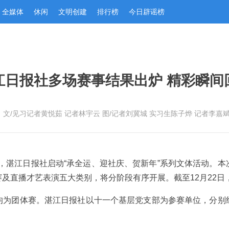
全媒体
休闲
文明创建
排行榜
今日辟谣榜
江日报社多场赛事结果出炉 精彩瞬间
：文/见习记者黄悦茹 记者林宇云 图/记者刘冀城 实习生陈子烨 记者李嘉
6日，湛江日报社启动“承全运、迎社庆、贺新年”系列文体活动。
及直播才艺表演五大类别，将分阶段有序开展。截至12月22日
均为团体赛。湛江日报社以十一个基层党支部为参赛单位，分别