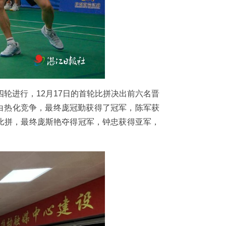
轮进行，12月17日的首轮比拼决出前六名晋
白热化竞争，最终庞冠勤获得了冠军，陈军获
过比拼，最终庞斯艳夺得冠军，钟忠获得亚军，