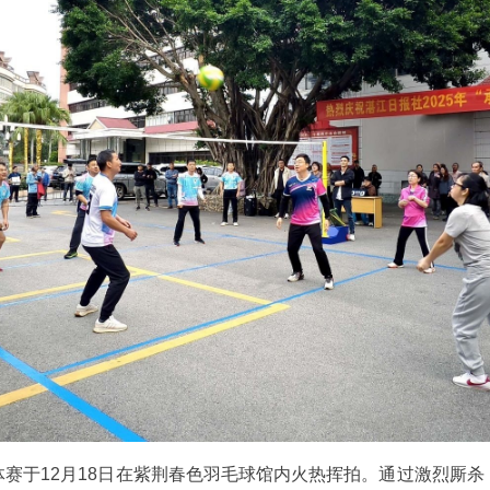
赛于12月18日在紫荆春色羽毛球馆内火热挥拍。通过激烈厮