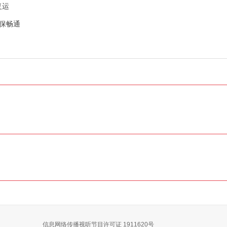
复运
保畅通
信息网络传播视听节目许可证 1911620号