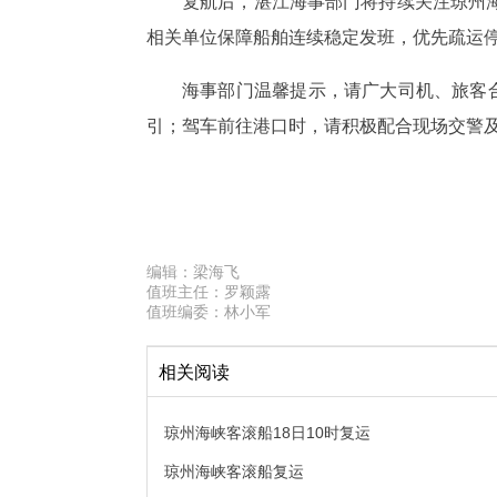
复航后，湛江海事部门将持续关注琼州
相关单位保障船舶连续稳定发班，优先疏运
海事部门温馨提示，请广大司机、旅客
引；驾车前往港口时，请积极配合现场交警
编辑：
梁海飞
值班主任：
罗颖露
值班编委：
林小军
相关阅读
琼州海峡客滚船18日10时复运
琼州海峡客滚船复运