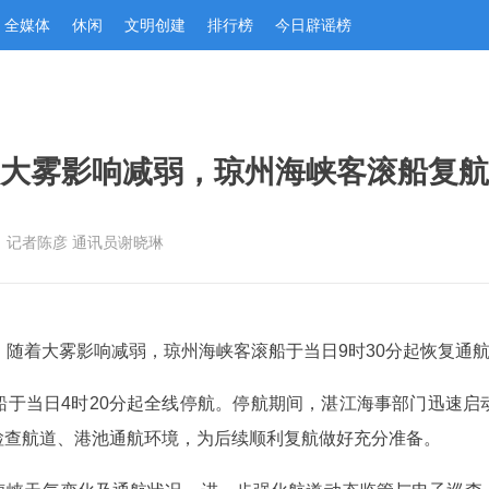
全媒体
休闲
文明创建
排行榜
今日辟谣榜
大雾影响减弱，琼州海峡客滚船复航
：记者陈彦 通讯员谢晓琳
，随着大雾影响减弱，琼州海峡客滚船于当日9时30分起恢复通
船于当日4时20分起全线停航。停航期间，湛江海事部门迅速启
检查航道、港池通航环境，为后续顺利复航做好充分准备。