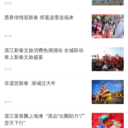
02-15
墨香传情迎新春 挥毫泼墨送福来
02-06
湛江新春文旅消费热潮涌动 全城联动
奉上新春文旅盛宴
01-23
非遗贺新春 港城过大年
02-17
湛江菜香飘上海滩 “湛品”出圈助力“广
货天下行”