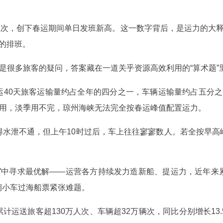
0航次，创下春运期间单日发班新高。这一数字背后，是运力的大释
的排班。
这是很多旅客的疑问，答案藏在一道关乎资源高效利用的“算术题”
运40天旅客运输量约占全年的四分之一，车辆运输量约占五分之
够用，淡季用不完，琼州海峡无法完全按春运峰值配置运力。
得水泄不通，但上午10时过后，车上往往寥寥数人。若全按早高
难”中寻求最优解——运营各方持续发力造新船、提运力，近年来
期小车过海船票紧张难题。
运送旅客超130万人次、车辆超32万辆次，同比分别增长13.