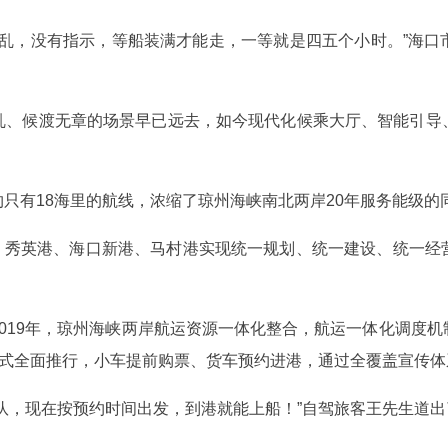
混乱，没有指示，等船装满才能走，一等就是四五个小时。”海
乱、候渡无章的场景早已远去，如今现代化候乘大厅、智能引导
只有18海里的航线，浓缩了琼州海峡南北两岸20年服务能级的
整合，秀英港、海口新港、马村港实现统一规划、统一建设、统一
019年，琼州海峡两岸航运资源一体化整合，航运一体化调度
模式全面推行，小车提前购票、货车预约进港，通过全覆盖宣传
队，现在按预约时间出发，到港就能上船！”自驾旅客王先生道