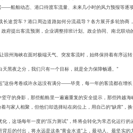
据——船舶动态、港口待渡车流量、未来几小时的风力预报等逐
载长途货车？港口周边道路如何分流疏导？各方展开多轮协商
政府提出客流预测，企业调整排班计划。政企协同、南北联动的“
，让琼州海峡在面对极端天气、突发客流时，始终保持着有序运转
白天黑夜之分，我们只有一个目标，就是全力保障畅通。”
运”这份考卷或许永远没有满分——毕竟，每一年的客流都在增
中坚守的身影，那些船舱里一遍遍重复的安全提示，那些跨越海
着与家人相聚，但他们却选择站在岗位上，用自己的“缺席”，换千
优化，这场每年一度的“压力测试”，终将会转化为常态化运行的
班背后的付出，将永远是这条“黄金水道”上，最动人、最坚实的