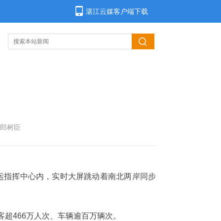
湛江云媒客户端下载
者郎树臣
运指挥中心内，实时大屏跳动着南北两岸同步
客超466万人次、车辆逾百万辆次。