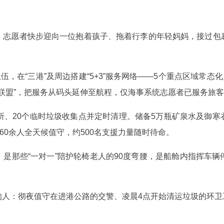
，志愿者快步迎向一位抱着孩子、拖着行李的年轻妈妈，接过包
伍，在“三港”及周边搭建“5+3”服务网络——5个重点区域常态
者联盟”，把服务从码头延伸至航程，仅海事系统志愿者已服务旅客
所、20个临时垃圾收集点并定时清理。储备5万瓶矿泉水及御
60余人全天候值守，约500名支援力量随时待命。
是那些“一对一”陪护轮椅老人的90度弯腰，是船舱内指挥车
的人：彻夜值守在进港公路的交警、凌晨4点开始清运垃圾的环卫