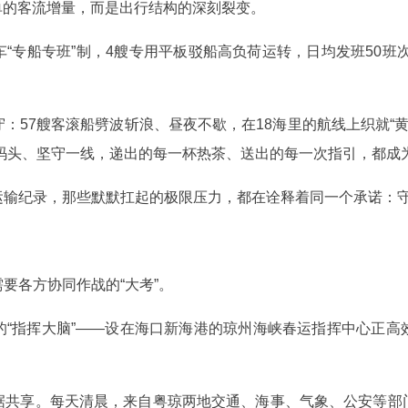
简单的客流增量，而是出行结构的深刻裂变。
“专船专班”制，4艘专用平板驳船高负荷运转，日均发班50班次
：57艘客滚船劈波斩浪、昼夜不歇，在18海里的航线上织就“黄
根码头、坚守一线，递出的每一杯热茶、送出的每一次指引，都成
运输纪录，那些默默扛起的极限压力，都在诠释着同一个承诺：
要各方协同作战的“大考”。
的“指挥大脑”——设在海口新海港的琼州海峡春运指挥中心正高
据共享。每天清晨，来自粤琼两地交通、海事、气象、公安等部