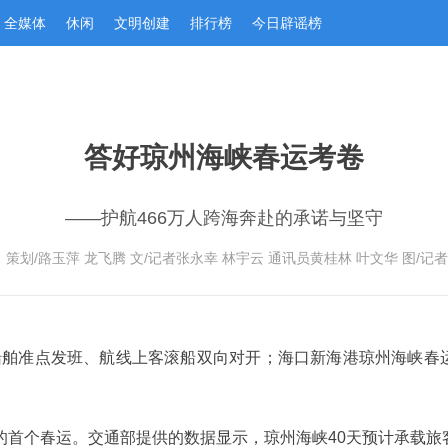
全媒体
休闲
文明创建
排行榜
今日辟谣榜
答好琼州海峡春运考卷
——护航466万人跨海奔赴的承诺与坚守
策划/路玉萍 龙飞腾 文/记者张永幸 林宇云 通讯员黄桂林 叶文华 图/记
”船舶准点发班、航线上客滚船双向对开；海口新海港琼州海峡春
后的首个春运。交通部提供的数据显示，琼州海峡40天预计承载旅