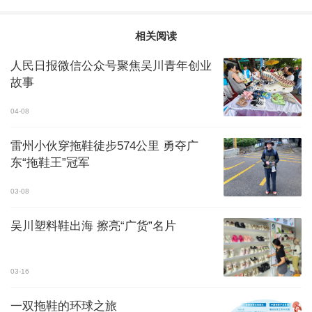
相关阅读
人民日报微信公众号聚焦吴川青年创业
故事
04-08
雷州小伙穿拖鞋徒步574公里 勇夺广
东“拖鞋王”冠军
03-08
吴川塑料鞋出海 擦亮“广货”名片
03-16
一双拖鞋的环球之旅