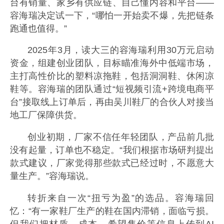
台有销量、家乡有供应链、自己懂内容和平台——
容海瑞决定试一下，“哪怕一开始卖不爆，先把链条
跑通也值得。”
2025年3月，读大三的容海瑞利用30万元启动
资金，组建创业团队，目标瞄准海外中低端市场，
主打高性价比的塑料凉拖鞋，包括洞洞鞋、休闲凉
鞋等。容海瑞的团队通过“短视频引流+跨境电商平
台”接取线上订单后，再由吴川鞋厂的合伙人对接当
地工厂保障供货。
创业初期，厂家不信任年轻团队，产品前几批
没有起量，订单也不稳定。“我们根据市场研判提出
款式建议，厂家觉得那些款式已经过时，不愿意大
量生产。”容海瑞说。
转折来自一次“扭亏为盈”的选品。容海瑞回
忆：“有一家鞋厂生产的鞋在国内滞销，面临亏损。
但我们把材质、成本、希望售价等信息上传到AI