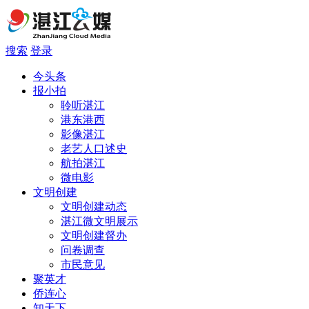
搜索
登录
今头条
报小拍
聆听湛江
港东港西
影像湛江
老艺人口述史
航拍湛江
微电影
文明创建
文明创建动态
湛江微文明展示
文明创建督办
问卷调查
市民意见
聚英才
侨连心
知天下