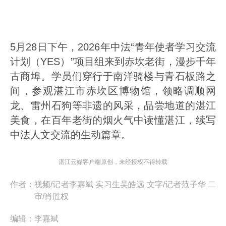
5月28日下午，2026年中法“青年使者学习交流
计划（YES）”项目组来到赤坎老街，漫步千年
古商埠。学员们穿行于南洋骑楼与青石板路之
间，参观湛江市赤坎区博物馆，领略调顺网
龙、雷州石狗等非遗的风采，品尝地道的湛江
美食，在百年老街的烟火气中读懂湛江，续写
中法人文交流的生动篇章。
湛江云媒客户端原创，未经授权不得转载
作者：
视频/记者李嘉斌 实习生吴皓远 文字/记者范子华 二
审/肖胜权
编辑：
李嘉斌