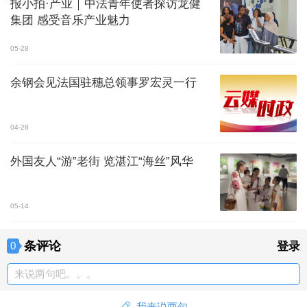
报小拍·产业｜中法青年使者探访龙健
集团 感受音乐产业魅力
05-28
余钢会见法国驻穗总领事罗宏灵一行
04-28
外国友人“游”老街 览湛江“海丝”风华
05-14
条评论
0
登录
来说两句吧。。。
我来说两句