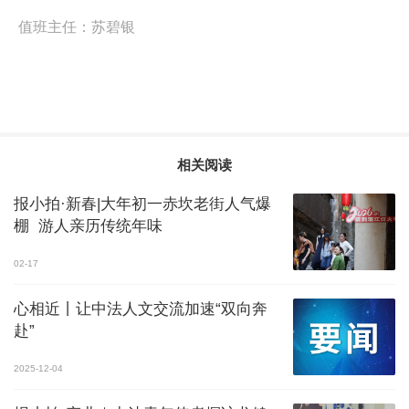
值班主任：
苏碧银
相关阅读
报小拍·新春|大年初一赤坎老街人气爆
棚 游人亲历传统年味
02-17
心相近丨让中法人文交流加速“双向奔
赴”
2025-12-04