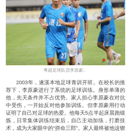
粤超足球队员李原豪。
2003年，遂溪本地足球青训开班。在校长的推
荐下，李原豪进行了系统的足球训练。身形单薄的
他，先天条件并不占优势。家人担心李原豪在对抗
中受伤，一开始反对他参加训练。但李原豪用行动
证明了自己对足球的热爱。他每天5点半起床晨跑锻
炼，日常集体训练结束后，自己主动加练，打磨技
术，成为大家眼中的“拼命三郎”。家人最终被他这锲