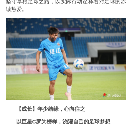
坚守草根足球之路，以实际行动诠释着对足球的赤
诚热爱。
【成长】年少结缘，心向往之
以巨星C罗为榜样，浇灌自己的足球梦想