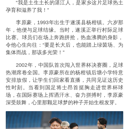
“我是土生土长的湛江人，是家乡这片足球热土
孕育和滋养了我！”
李原豪，1993年出生于遂溪县杨柑镇。六岁那
年，他便与足球结缘。当时，遂溪正举行村际足球
比赛。球员们在场上奔跑拼抢，热血沸腾的身影，
令他心生向往：“要是长大后，也能踏上绿茵场、为
集体而战，那该多光荣！”
2002年，中国队首次闯入世界杯决赛圈，足球
热潮席卷全国。李原豪所在的杨柑镇后塘小学特意
安排放假，让学生们回家看直播，共同见证这历史
性时刻。当看到国足将士昂首挺胸走进世界杯球
场，在国际赛场上挥洒汗水、奋力拼搏时，李原豪
深受鼓舞，心里那颗足球梦的种子开始生根发芽。