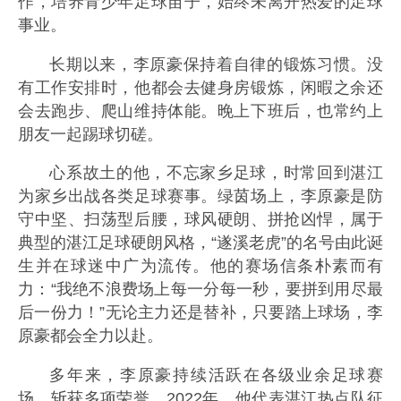
作，培养青少年足球苗子，始终未离开热爱的足球
事业。
长期以来，李原豪保持着自律的锻炼习惯。没
有工作安排时，他都会去健身房锻炼，闲暇之余还
会去跑步、爬山维持体能。晚上下班后，也常约上
朋友一起踢球切磋。
心系故土的他，不忘家乡足球，时常回到湛江
为家乡出战各类足球赛事。绿茵场上，李原豪是防
守中坚、扫荡型后腰，球风硬朗、拼抢凶悍，属于
典型的湛江足球硬朗风格，“遂溪老虎”的名号由此诞
生并在球迷中广为流传。他的赛场信条朴素而有
力：“我绝不浪费场上每一分每一秒，要拼到用尽最
后一份力！”无论主力还是替补，只要踏上球场，李
原豪都会全力以赴。
多年来，李原豪持续活跃在各级业余足球赛
场，斩获多项荣誉。2022年，他代表湛江热点队征