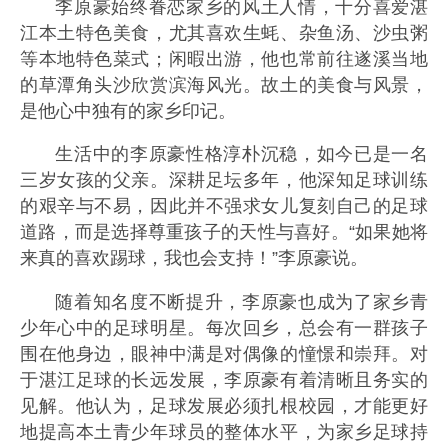
李原豪始终眷恋家乡的风土人情，十分喜爱湛
江本土特色美食，尤其喜欢生蚝、杂鱼汤、沙虫粥
等本地特色菜式；闲暇出游，他也常前往遂溪当地
的草潭角头沙欣赏滨海风光。故土的美食与风景，
是他心中独有的家乡印记。
生活中的李原豪性格淳朴沉稳，如今已是一名
三岁女孩的父亲。深耕足坛多年，他深知足球训练
的艰辛与不易，因此并不强求女儿复刻自己的足球
道路，而是选择尊重孩子的天性与喜好。“如果她将
来真的喜欢踢球，我也会支持！”李原豪说。
随着知名度不断提升，李原豪也成为了家乡青
少年心中的足球明星。每次回乡，总会有一群孩子
围在他身边，眼神中满是对偶像的憧憬和崇拜。对
于湛江足球的长远发展，李原豪有着清晰且务实的
见解。他认为，足球发展必须扎根校园，才能更好
地提高本土青少年球员的整体水平，为家乡足球持