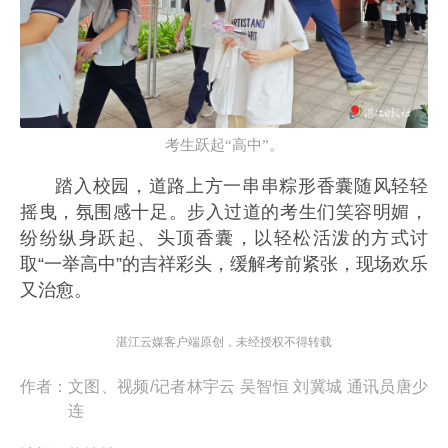
考生跃起“高中”。
踏入校园，道路上方一串串粽形香囊随风轻轻
摇曳，氛围感十足。步入过道的考生们笑容明媚，
纷纷纵身跃起、头顶香囊，以轻松活泼的方式讨
取“一举高中”的吉祥彩头，缓解考前紧张，现场欢乐
又治愈。
湛江云媒客户端原创，未经授权不得转载
作者：
文图、视频/记者林宇云 吴智恒 刘冀城 通讯员唐少
连