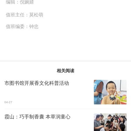
编辑：
倪婉婧
值班主任：
莫松萌
值班编委：
钟忠
相关阅读
市图书馆开展香文化科普活动
04-27
霞山：巧手制香囊 本草润童心