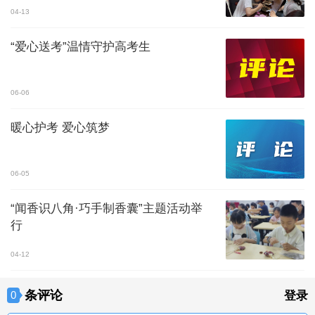
04-13
“爱心送考”温情守护高考生
06-06
暖心护考 爱心筑梦
06-05
“闻香识八角·巧手制香囊”主题活动举
行
04-12
条评论
0
登录