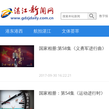
数字报
港东港西
航拍湛江
文体荟萃
国家相册:第58集《义勇军进行曲》
2017-09-30 16:22:21
国家相册：第54集《运动进行时》