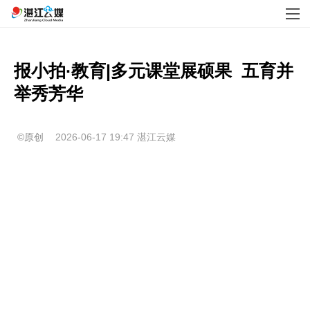
报小拍·教育|多元课堂展硕果  五育并
举秀芳华
©原创
2026-06-17 19:47
湛江云媒