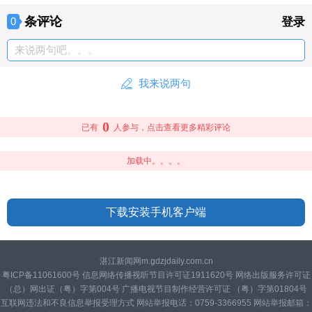
条评论
0
登录
来说两句吧。。。
我来说两句
0
已有
人参与，点击查看更多精彩评论
加载中。。。。
下载安装手机客户端
湛江新闻网m.gdzjdaily.com.cn
粤ICP备11061600号 信息网络传播视听节目许可证1911620号 网络出版服务许可证
（总）网出证（粤）字第004号 广播电视节目制作经营许可证 （粤）字第01804号
互联网违法和不良信息举报受理方式 网站举报电话：0759-3366955 网站举报邮箱：