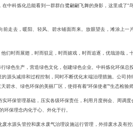
，在中科炼化总能看到一群群白鹭翩翩飞舞的身影，这里成了“鸟
向前走去，暖阳、轻风、碧水铺面而来。放眼望去，滩涂上一
，他们时而展翅，时而驻足，时而嬉戏，时而追逐，优哉游哉，
行绿色生产，营造绿色文化，创建绿色企业。中科炼化环保总投资
废的源头减排和过程控制，同时不断优化末端治理措施。公司持
碧水、绿色环保的美丽厂区，使得有着“环保使者”“生态检验师
断夯实环保管理基础，压实各级环保责任，利用月度例会、周调
”的环保理念内化于心、外化于行。
化废水源头管控和废水废气治理设施运行管理，外排废水及有控废