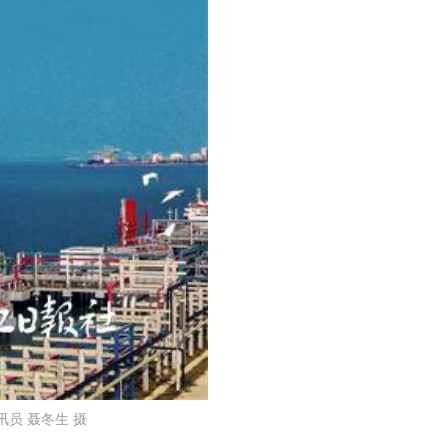
员 聂冬生 摄