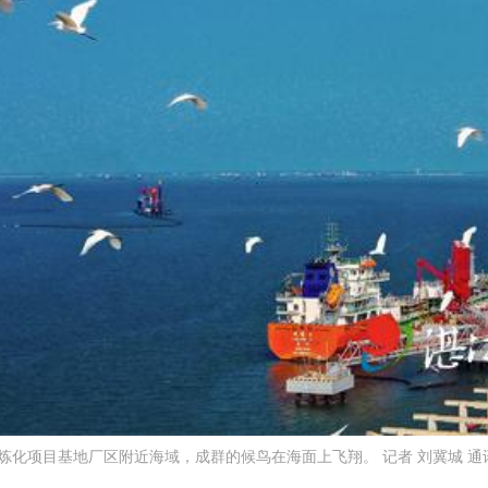
炼化项目基地厂区附近海域，成群的候鸟在海面上飞翔。 记者 刘冀城 通讯