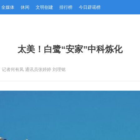
全媒体
休闲
文明创建
排行榜
今日辟谣榜
太美！白鹭“安家”中科炼化
：记者何有凤 通讯员张婷婷 刘理铭