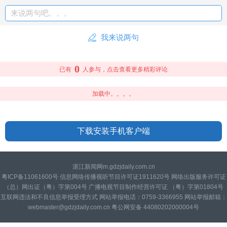
来说两句吧。。。
我来说两句
0
已有
人参与，点击查看更多精彩评论
加载中。。。。
下载安装手机客户端
湛江新闻网m.gdzjdaily.com.cn
粤ICP备11061600号 信息网络传播视听节目许可证1911620号 网络出版服务许可证
（总）网出证（粤）字第004号 广播电视节目制作经营许可证 （粤）字第01804号
互联网违法和不良信息举报受理方式 网站举报电话：0759-3366955 网站举报邮箱：
webmaster@gdzjdaily.com.cn 粤公网安备 44080202000004号