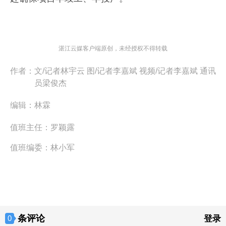
湛江云媒客户端原创，未经授权不得转载
作者：
文/记者林宇云 图/记者李嘉斌 视频/记者李嘉斌 通讯
员梁俊杰
编辑：
林霖
值班主任：
罗颖露
值班编委：
林小军
条评论
0
登录