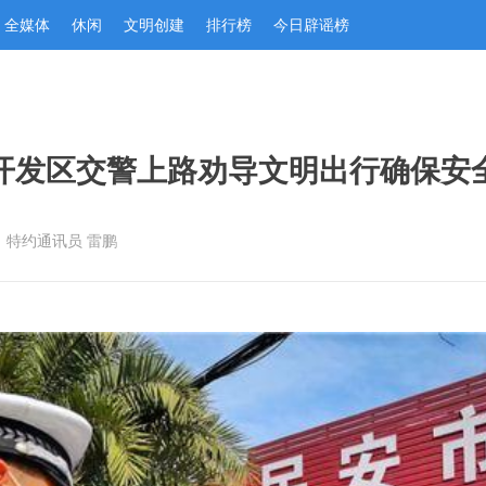
全媒体
休闲
文明创建
排行榜
今日辟谣榜
开发区交警上路劝导文明出行确保安
：特约通讯员 雷鹏