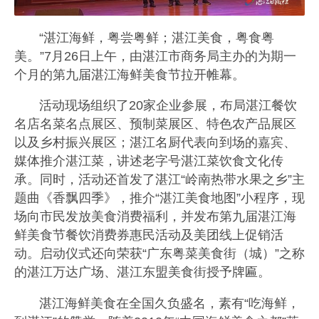
“湛江海鲜，粤尝粤鲜；湛江美食，粤食粤
美。”7月26日上午，由湛江市商务局主办的为期一
个月的第九届湛江海鲜美食节拉开帷幕。
活动现场组织了20家企业参展，布局湛江餐饮
名店名菜名点展区、预制菜展区、特色农产品展区
以及乡村振兴展区；湛江名厨代表向到场的嘉宾、
媒体推介湛江菜，讲述老字号湛江菜饮食文化传
承。同时，活动还首发了湛江“岭南热带水果之乡”主
题曲《香飘四季》，推介“湛江美食地图”小程序，现
场向市民发放美食消费福利，并发布第九届湛江海
鲜美食节餐饮消费券惠民活动及美团线上促销活
动。启动仪式还向荣获“广东粤菜美食街（城）”之称
的湛江万达广场、湛江东盟美食街授予牌匾。
湛江海鲜美食在全国久负盛名，素有“吃海鲜，