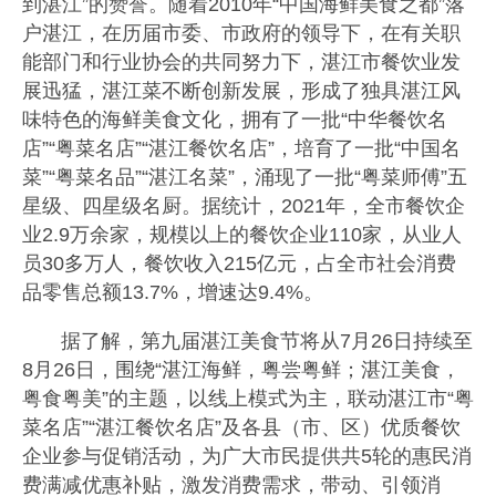
到湛江”的赞誉。随着2010年“中国海鲜美食之都”落
户湛江，在历届市委、市政府的领导下，在有关职
能部门和行业协会的共同努力下，湛江市餐饮业发
展迅猛，湛江菜不断创新发展，形成了独具湛江风
味特色的海鲜美食文化，拥有了一批“中华餐饮名
店”“粤菜名店”“湛江餐饮名店”，培育了一批“中国名
菜”“粤菜名品”“湛江名菜”，涌现了一批“粤菜师傅”五
星级、四星级名厨。据统计，2021年，全市餐饮企
业2.9万余家，规模以上的餐饮企业110家，从业人
员30多万人，餐饮收入215亿元，占全市社会消费
品零售总额13.7%，增速达9.4%。
据了解，第九届湛江美食节将从7月26日持续至
8月26日，围绕“湛江海鲜，粤尝粤鲜；湛江美食，
粤食粤美”的主题，以线上模式为主，联动湛江市“粤
菜名店”“湛江餐饮名店”及各县（市、区）优质餐饮
企业参与促销活动，为广大市民提供共5轮的惠民消
费满减优惠补贴，激发消费需求，带动、引领消