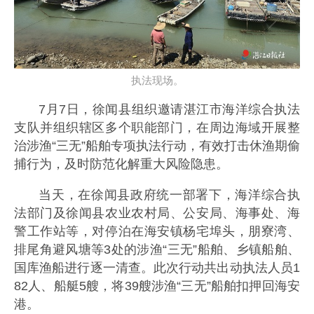
执法现场。
7月7日，徐闻县组织邀请湛江市海洋综合执法
支队并组织辖区多个职能部门，在周边海域开展整
治涉渔“三无”船舶专项执法行动，有效打击休渔期偷
捕行为，及时防范化解重大风险隐患。
当天，在徐闻县政府统一部署下，海洋综合执
法部门及徐闻县农业农村局、公安局、海事处、海
警工作站等，对停泊在海安镇杨宅埠头，朋寮湾、
排尾角避风塘等3处的涉渔“三无”船舶、乡镇船舶、
国库渔船进行逐一清查。此次行动共出动执法人员1
82人、船艇5艘，将39艘涉渔“三无”船舶扣押回海安
港。