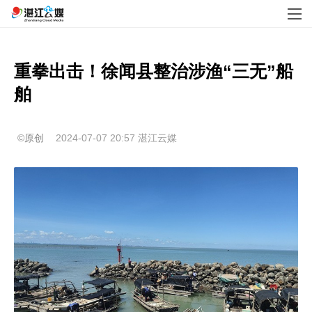
重拳出击！徐闻县整治涉渔“三无”船
舶
©原创
2024-07-07 20:57
湛江云媒