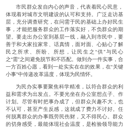
市民群众发自内心的声音，代表着民心民意，
体现着对城市文明建设的认可和支持。广泛走访基
层，充分调查研究，在问需于民的基础上办好民生
事，才能把服务群众的工作落实好，不负群众的期
望。要走出办公室到基层一线，融入到市民中，要
善于和大家拉家常、话真情，面对面、心贴心了解
民之所求、所盼、所想，让民生之“供”与民心
之“需”之间避免脱节和不匹配。做到办一件实事，合
一方百姓心愿，看到一处实实在在的效果，在“关键
小事”中传递改革温度，体现为民情怀。
为民办实事要聚焦科学精准，以符合群众的利
益和需求为出发点。不要光坐在办公室想点子、作
计划。尽管有时把事办成了，但群众兴趣不大，也
不认可，甚至产生反感，这就成了费力不讨好。任
何脱离群众的办事既劳民伤财，又不得民心。群众
的切身感受，最能体现社会温度，是检验领导能力