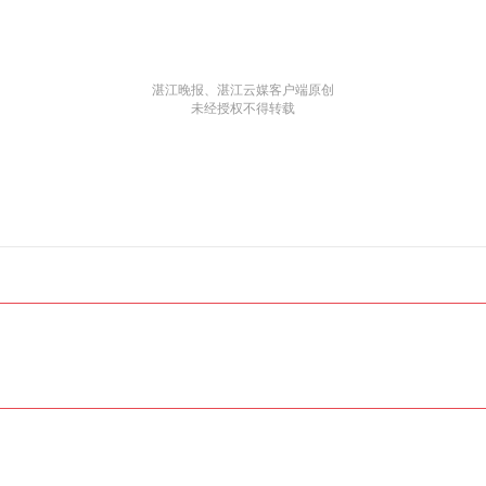
湛江晚报、湛江云媒客户端原创
未经授权不得转载