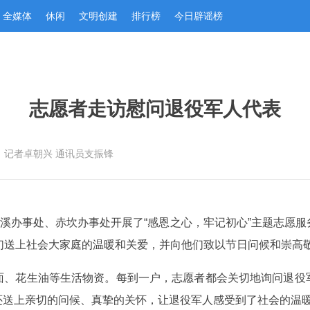
全媒体
休闲
文明创建
排行榜
今日辟谣榜
志愿者走访慰问退役军人代表
：记者卓朝兴 通讯员支振锋
遂溪办事处、赤坎办事处开展了“感恩之心，牢记初心”主题志愿
们送上社会大家庭的温暖和关爱，并向他们致以节日问候和崇高
面、花生油等生活物资。每到一户，志愿者都会关切地询问退役
还送上亲切的问候、真挚的关怀，让退役军人感受到了社会的温