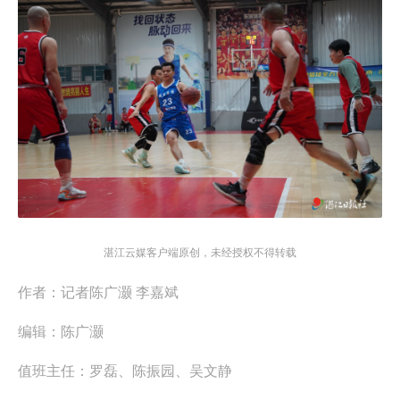
湛江云媒客户端原创，未经授权不得转载
作者：
记者陈广灏 李嘉斌
编辑：
陈广灏
值班主任：
罗磊、陈振园、吴文静