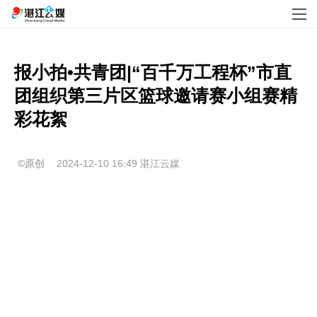
报小拍•共青团|“百千万工程杯”市直
团组织第三片区篮球邀请赛小组赛精
彩花絮
©原创
2024-12-10 16:49
湛江云媒