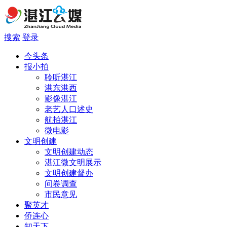
搜索
登录
今头条
报小拍
聆听湛江
港东港西
影像湛江
老艺人口述史
航拍湛江
微电影
文明创建
文明创建动态
湛江微文明展示
文明创建督办
问卷调查
市民意见
聚英才
侨连心
知天下