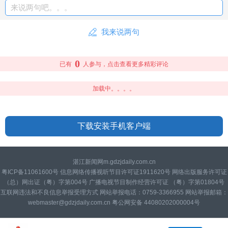
来说两句吧。。。
我来说两句
0
已有
人参与，点击查看更多精彩评论
加载中。。。。
下载安装手机客户端
湛江新闻网m.gdzjdaily.com.cn
粤ICP备11061600号 信息网络传播视听节目许可证1911620号 网络出版服务许可证
（总）网出证（粤）字第004号 广播电视节目制作经营许可证 （粤）字第01804号
互联网违法和不良信息举报受理方式 网站举报电话：0759-3366955 网站举报邮箱：
webmaster@gdzjdaily.com.cn 粤公网安备 44080202000004号