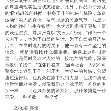
《狼烟北平》则尝试通过年轻演员的演绎，将历史
的厚重与现实生活状态结合。此外，作品中所涉及
的“隐秘战线的残酷、特务工作的神秘与惊险，革命
运动中动人的真情、荡气回肠的民族气节，底层小
人物的挣扎与生存智慧”，也为该剧提供了更加丰富
的表达层次。导演张肖以“文三儿”为例，“作为一个
人力车夫，他为了自己的生计、为了自己的尊严生
活着。在当时混乱的时局下，他一直有一个坚定的
信念，就是活着比什么都重要。他身上这种很野
蛮，但是同时又非常人性的、接地气的气质，深深
地吸引了我们。”在张肖看来，“当今社会，大家不可
避免地会遇到工作上的压力、生活中的烦恼，希望
通过这部戏，让观众在剧中找到力量，让我们勇敢
地微笑面对生活，就像我们这个戏里第一首歌的名
字一样——《迎风而笑的笨拙》。那种笨拙是一种
可爱、一种勇敢、一种坚韧。”
文/记者 郭佳