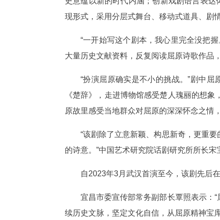
史意蕴以新的时代内涵；创新戏剧语言表达
现形式，采用分层式舞台、移动式道具、剧情
“一开始写这个剧本，我心里完全没把
大量历史文献资料，反复阅读屈原诗歌作品
“扮演屈原确实是不小的挑战。”剧中
《楚辞》，走进博物馆感受楚人瑰丽的想象
原故里感受当地群众对屈原的深深怀念之情，
“该剧除了立意新颖、构思新奇，更重
的诗意。”中国艺术研究院话剧研究所所长宋
自2023年3月武汉首演至今，该剧先后
宜昌市委宣传部常务副部长覃照表示：
续历史文脉，坚定文化自信，从屈原精神宝库