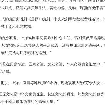
体系，以“新编无场次话剧”的形式，塑造了具有当代情感表述和
式灯光、沉浸式舞美等手法，营造神秘、灵动、瑰丽的“元宇宙
握。”新编历史话剧《屈原》编剧、中央戏剧学院教授黄维若说，
，整个剧本七易其稿。
屈原的扮演者、上海戏剧学院音乐剧中心主任、话剧演员王洛勇说
，从文物拓片上观察楚人的生活状态，沿着屈原流放之路采风，
最终完成对屈原精神的追溯。”
要的是在历史命运、国家命运、文化命运、个人命运的交汇之中，
宝珍说。
在北京、上海、宜昌等地展演60余场，现场观演人数6万余人次，
“屈原文化是中华文化的瑰宝、长江文化的明珠、荆楚文化的翘楚
中不断汲取砥砺前行的磅礴力量。”