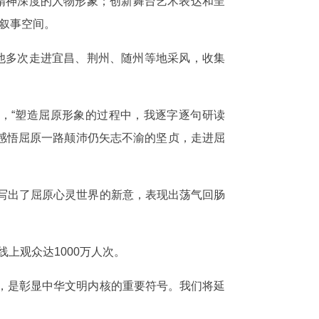
精神深度的人物形象；创新舞台艺术表达和呈
”叙事空间。
他多次走进宜昌、荆州、随州等地采风，收集
，“塑造屈原形象的过程中，我逐字逐句研读
感悟屈原一路颠沛仍矢志不渝的坚贞，走进屈
写出了屈原心灵世界的新意，表现出荡气回肠
线上观众达1000万人次。
，是彰显中华文明内核的重要符号。我们将延