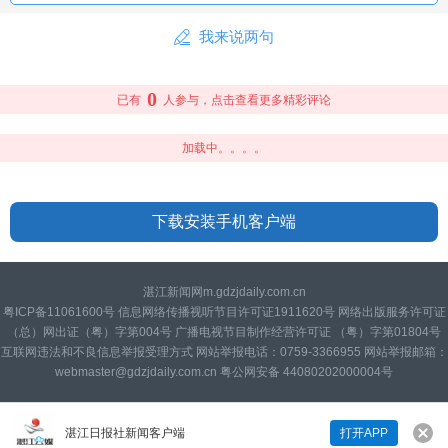
我来说两句
0
已有
人参与，点击查看更多精彩评论
加载中。。。。
下载安装手机客户端
湛江新闻网m.gdzjdaily.com.cn
粤ICP备11061600号 信息网络传播视听节目许可证1911620号 网络出版服务许可证
（总）网出证（粤）字第004号 广播电视节目制作经营许可证 （粤）字第01804号
互联网违法和不良信息举报受理方式 网站举报电话：0759-3366955 网站举报邮箱：
webmaster@gdzjdaily.com.cn 粤公网安备 44080202000004号
湛江日报社新闻客户端
打开APP
来说两句吧...