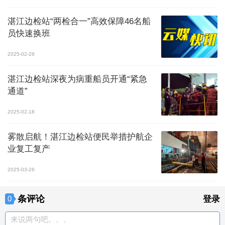
湛江边检站“两检合一”高效保障46名船
员快速换班
2025-02-28
湛江边检站深夜为病重船员开通“紧急
通道”
2025-02-18
雾散启航！湛江边检站便民举措护航企
业复工复产
2025-03-26
条评论
0
登录
来说两句吧。。。