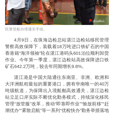
民警登船办理通关手续。
4月9日，在珠海边检总站湛江边检站移民管理
警察高效保障下，装载着18万吨进口铁矿石的中国
香港籍“海洋领袖”轮在湛江港码头601泊位顺利卸货
作业。今年第一季度，湛江边检站高效保障进口铁
矿石642.2万吨，较去年同期增长9.8%。
湛江港是中国大陆通往东南亚、非洲、欧洲和
大洋洲航程最短的重要港口，拥有华南唯一的40万
吨级航道，为保障出入境船舶高效通关，湛江边检
站立足口岸实际不断优化勤务模式，持续深化移民
管理“放管服”改革，推动“即靠即作业”“验放前移”“赶
潮优办”“雾散启航”等一系列“优检快办”勤务举措落地