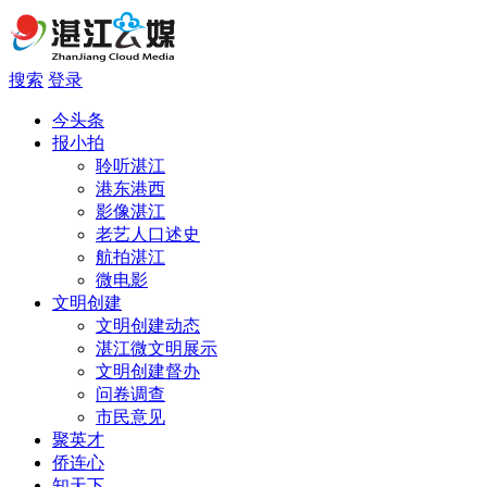
搜索
登录
今头条
报小拍
聆听湛江
港东港西
影像湛江
老艺人口述史
航拍湛江
微电影
文明创建
文明创建动态
湛江微文明展示
文明创建督办
问卷调查
市民意见
聚英才
侨连心
知天下