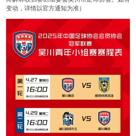
变动，详情以官方通知为准）