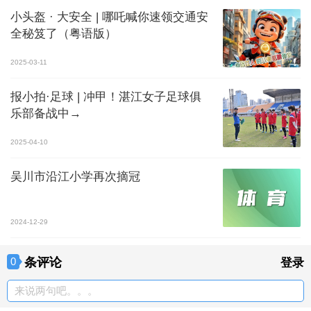
小头盔 · 大安全 | 哪吒喊你速领交通安
全秘笈了（粤语版）
2025-03-11
报小拍·足球 | 冲甲！湛江女子足球俱
乐部备战中→
2025-04-10
吴川市沿江小学再次摘冠
2024-12-29
条评论
0
登录
来说两句吧。。。