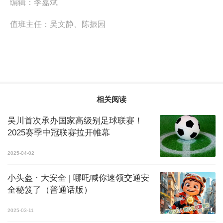
编辑：
李嘉斌
值班主任：
吴文静、陈振园
相关阅读
吴川首次承办国家高级别足球联赛！
2025赛季中冠联赛拉开帷幕
2025-04-02
小头盔 · 大安全 | 哪吒喊你速领交通安
全秘笈了（普通话版）
2025-03-11