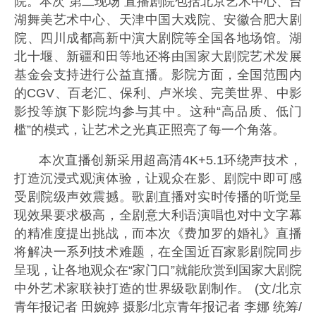
院。本次“第二现场”直播剧院包括北京艺术中心、台
湖舞美艺术中心、天津中国大戏院、安徽合肥大剧
院、四川成都高新中演大剧院等全国各地场馆。湖
北十堰、新疆和田等地还将由国家大剧院艺术发展
基金会支持进行公益直播。影院方面，全国范围内
的CGV、百老汇、保利、卢米埃、完美世界、中影
影投等旗下影院均参与其中。这种“高品质、低门
槛”的模式，让艺术之光真正照亮了每一个角落。
本次直播创新采用超高清4K+5.1环绕声技术，
打造沉浸式观演体验，让观众在影、剧院中即可感
受剧院级声效震撼。歌剧直播对实时传播的听觉呈
现效果要求极高，全剧意大利语演唱也对中文字幕
的精准度提出挑战，而本次《费加罗的婚礼》直播
将解决一系列技术难题，在全国近百家影剧院同步
呈现，让各地观众在“家门口”就能欣赏到国家大剧院
中外艺术家联袂打造的世界级歌剧制作。 (文/北京
青年报记者 田婉婷 摄影/北京青年报记者 李娜 统筹/