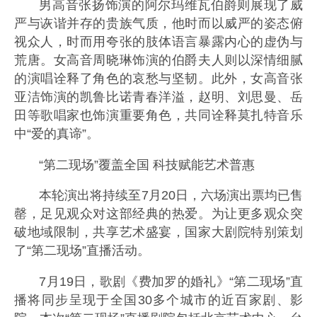
男高音张扬饰演的阿尔玛维瓦伯爵则展现了威
严与诙谐并存的贵族气质，他时而以威严的姿态俯
视众人，时而用夸张的肢体语言暴露内心的虚伪与
荒唐。女高音周晓琳饰演的伯爵夫人则以深情细腻
的演唱诠释了角色的哀愁与坚韧。此外，女高音张
亚洁饰演的凯鲁比诺青春洋溢，赵明、刘思曼、岳
田等歌唱家也饰演重要角色，共同诠释莫扎特音乐
中“爱的真谛”。
“第二现场”覆盖全国 科技赋能艺术普惠
本轮演出将持续至7月20日，六场演出票均已售
罄，足见观众对这部经典的热爱。为让更多观众突
破地域限制，共享艺术盛宴，国家大剧院特别策划
了“第二现场”直播活动。
7月19日，歌剧《费加罗的婚礼》“第二现场”直
播将同步呈现于全国30多个城市的近百家剧、影