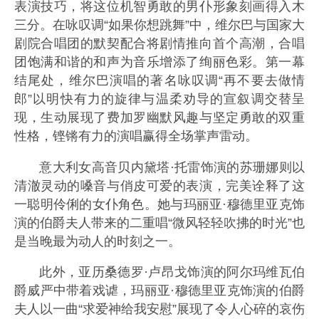
表演技巧，将这位机智勇敢的男仆形象刻画得入木
三分。在咏叹调“如果你想跳舞”中，维尔巴与国家大
剧院合唱团的默契配合将剧情推向首个高潮，合唱
团饱满和谐的和声为音乐增添了绚丽色彩。第一幕
结尾处，维尔巴演唱的著名咏叹调“再不要去做情
郎”以明快有力的旋律与温柔劝导的宣叙调交替呈
现，生动展现了费加罗幽默风趣与坚定勇敢的双重
性格，铿锵有力的演唱赢得全场掌声雷动。
意大利女高音贝内黛塔·托雷饰演的苏珊娜则以
清澈灵动的嗓音与俏皮可爱的表演，完美诠释了这
一聪明伶俐的女仆角色。她与玛丽亚·穆德里亚克饰
演的伯爵夫人带来的二重唱“微风轻轻吹拂的时光”也
是当晚最为动人的时刻之一。
此外，亚历桑德罗·卢昂戈饰演的阿尔玛维瓦伯
爵威严中带着戏谑，玛丽亚·穆德里亚克饰演的伯爵
夫人以一曲“求爱神给我安慰”展现了令人心碎的哀伤