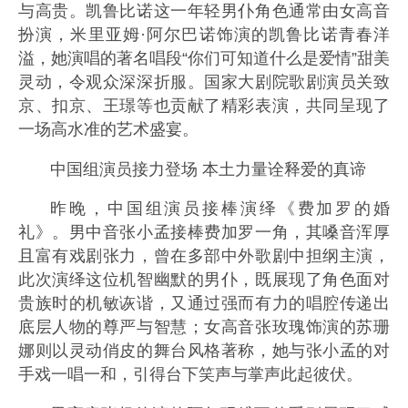
与高贵。凯鲁比诺这一年轻男仆角色通常由女高音
扮演，米里亚姆·阿尔巴诺饰演的凯鲁比诺青春洋
溢，她演唱的著名唱段“你们可知道什么是爱情”甜美
灵动，令观众深深折服。国家大剧院歌剧演员关致
京、扣京、王璟等也贡献了精彩表演，共同呈现了
一场高水准的艺术盛宴。
中国组演员接力登场 本土力量诠释爱的真谛
昨晚，中国组演员接棒演绎《费加罗的婚
礼》。男中音张小孟接棒费加罗一角，其嗓音浑厚
且富有戏剧张力，曾在多部中外歌剧中担纲主演，
此次演绎这位机智幽默的男仆，既展现了角色面对
贵族时的机敏诙谐，又通过强而有力的唱腔传递出
底层人物的尊严与智慧；女高音张玫瑰饰演的苏珊
娜则以灵动俏皮的舞台风格著称，她与张小孟的对
手戏一唱一和，引得台下笑声与掌声此起彼伏。