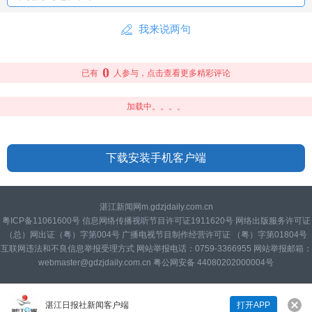
我来说两句
0
已有
人参与，点击查看更多精彩评论
加载中。。。。
下载安装手机客户端
湛江新闻网m.gdzjdaily.com.cn
粤ICP备11061600号 信息网络传播视听节目许可证1911620号 网络出版服务许可证
（总）网出证（粤）字第004号 广播电视节目制作经营许可证 （粤）字第01804号
互联网违法和不良信息举报受理方式 网站举报电话：0759-3366955 网站举报邮箱：
webmaster@gdzjdaily.com.cn 粤公网安备 44080202000004号
湛江日报社新闻客户端
打开APP
来说两句吧...