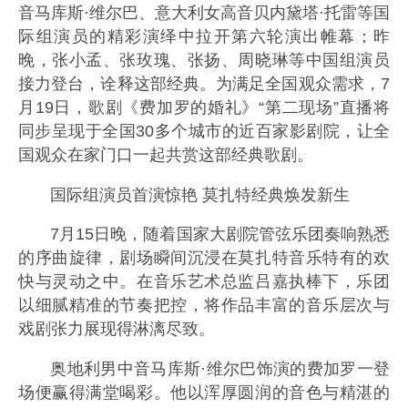
音马库斯·维尔巴、意大利女高音贝内黛塔·托雷等国
际组演员的精彩演绎中拉开第六轮演出帷幕；昨
晚，张小孟、张玫瑰、张扬、周晓琳等中国组演员
接力登台，诠释这部经典。为满足全国观众需求，7
月19日，歌剧《费加罗的婚礼》“第二现场”直播将
同步呈现于全国30多个城市的近百家影剧院，让全
国观众在家门口一起共赏这部经典歌剧。
国际组演员首演惊艳 莫扎特经典焕发新生
7月15日晚，随着国家大剧院管弦乐团奏响熟悉
的序曲旋律，剧场瞬间沉浸在莫扎特音乐特有的欢
快与灵动之中。在音乐艺术总监吕嘉执棒下，乐团
以细腻精准的节奏把控，将作品丰富的音乐层次与
戏剧张力展现得淋漓尽致。
奥地利男中音马库斯·维尔巴饰演的费加罗一登
场便赢得满堂喝彩。他以浑厚圆润的音色与精湛的