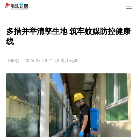
多措并举清孳生地 筑牢蚊媒防控健康
线
©原创
2025-07-29 21:43
湛江云媒