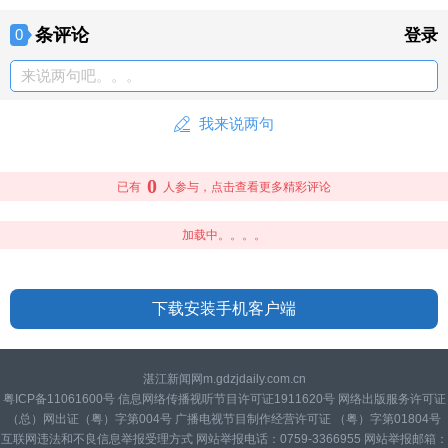
条评论
0
登录
来说两句吧。。。
我来说两句
0
已有
人参与，点击查看更多精彩评论
加载中。。。。
下载安装手机客户端
湛江新闻网m.gdzjdaily.com.cn
粤ICP备11061600号 信息网络传播视听节目许可证1911620号 网络出版服务许可证
（总）网出证（粤）字第004号 广播电视节目制作经营许可证 （粤）字第01804号
互联网违法和不良信息举报受理方式 网站举报电话：0759-3366955 网站举报邮箱：