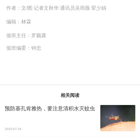
作者：
文/图 记者文秋华 通讯员吴雨薇 翚少娟
编辑：
林霖
值班主任：
罗颖露
值班编委：
钟忠
相关阅读
预防基孔肯雅热，要注意清积水灭蚊虫
2025-07-16