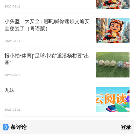
2025-03-11
小头盔 · 大安全 | 哪吒喊你速领交通安
全秘笈了（粤语版）
2025-03-11
报小拍·体育|“足球小镇”遂溪杨柑要“出
圈”
2025-06-16
九妹
2025-03-31
条评论
0
登录