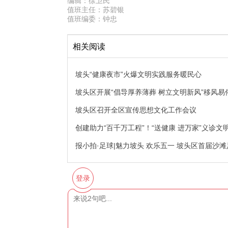
编辑：
徐卫民
值班主任：
苏碧银
值班编委：
钟忠
相关阅读
坡头“健康夜市”火爆文明实践服务暖民心
坡头区开展“倡导厚养薄葬 树立文明新风”移风
坡头区召开全区宣传思想文化工作会议
创建助力“百千万工程”！“送健康 进万家”义诊
报小拍·足球|魅力坡头 欢乐五一 坡头区首届沙
登录