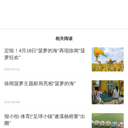
相关阅读
定啦！4月18日“菠萝的海”再现徐闻“菠
萝狂欢”
2025-04-15
徐闻菠萝主题邮局亮相“菠萝的海”
2025-05-08
报小拍·体育|“足球小镇”遂溪杨柑要“出
圈”