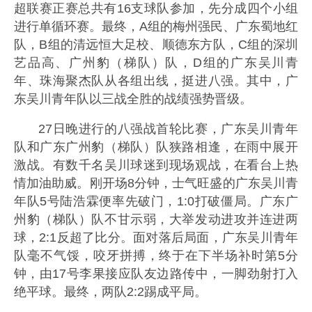
超联赛正赛总共有16支球队参加，先分成四个小组
进行单循环赛。最终，A组的梅州强民、广东蜀地红
队，B组的清远恒大足校、顺德东方队，C组的深圳
艺品高、广州豹（梯队）队，D组的广东吴川青
年、珠海聚杰队从各组出线，挺进八强。其中，广
东吴川青年队以三战全胜的战绩强势晋级。
27日晚进行的八强战首轮比赛，广东吴川青年
队和广东广州豹（梯队）队狭路相逢，在雨中展开
激战。有数千名吴川球迷到现场观战，在看台上热
情加油助威。刚开场8分钟，士气旺盛的广东吴川青
年队5号陆浩霖便率先破门，1:0打破僵局。广东广
州豹（梯队）队不甘示弱，大举发动进攻并连进两
球，2:1反超了比分。面对落后局面，广东吴川青年
队毫不气馁，咬牙拼搏，终于在下半场补时第5分
钟，由17号李果接应队友边路传中，一脚劲射打入
绝平球。最终，两队2:2踢成平局。