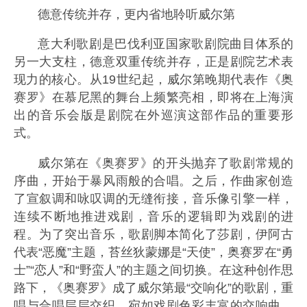
德意传统并存，更内省地聆听威尔第
意大利歌剧是巴伐利亚国家歌剧院曲目体系的
另一大支柱，德意双重传统并存，正是剧院艺术表
现力的核心。从19世纪起，威尔第晚期代表作《奥
赛罗》在慕尼黑的舞台上频繁亮相，即将在上海演
出的音乐会版是剧院在外巡演这部作品的重要形
式。
威尔第在《奥赛罗》的开头抛弃了歌剧常规的
序曲，开始于暴风雨般的合唱。之后，作曲家创造
了宣叙调和咏叹调的无缝衔接，音乐像引擎一样，
连续不断地推进戏剧，音乐的逻辑即为戏剧的进
程。为了突出音乐，歌剧脚本简化了莎剧，伊阿古
代表“恶魔”主题，苔丝狄蒙娜是“天使”，奥赛罗在“勇
士”“恋人”和“野蛮人”的主题之间切换。在这种创作思
路下，《奥赛罗》成了威尔第最“交响化”的歌剧，重
唱与合唱层层交织，宛如戏剧色彩丰富的交响曲。