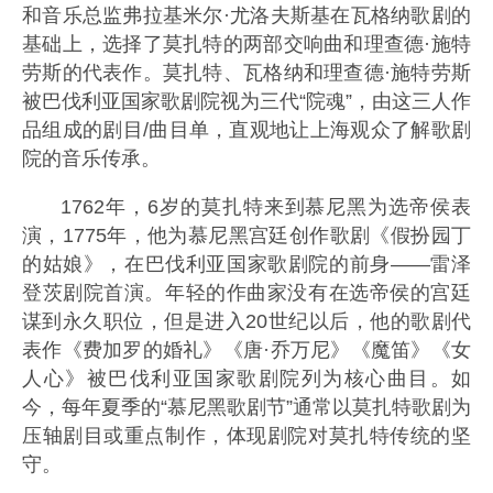
和音乐总监弗拉基米尔·尤洛夫斯基在瓦格纳歌剧的
基础上，选择了莫扎特的两部交响曲和理查德·施特
劳斯的代表作。莫扎特、瓦格纳和理查德·施特劳斯
被巴伐利亚国家歌剧院视为三代“院魂”，由这三人作
品组成的剧目/曲目单，直观地让上海观众了解歌剧
院的音乐传承。
1762年，6岁的莫扎特来到慕尼黑为选帝侯表
演，1775年，他为慕尼黑宫廷创作歌剧《假扮园丁
的姑娘》，在巴伐利亚国家歌剧院的前身——雷泽
登茨剧院首演。年轻的作曲家没有在选帝侯的宫廷
谋到永久职位，但是进入20世纪以后，他的歌剧代
表作《费加罗的婚礼》《唐·乔万尼》《魔笛》《女
人心》被巴伐利亚国家歌剧院列为核心曲目。如
今，每年夏季的“慕尼黑歌剧节”通常以莫扎特歌剧为
压轴剧目或重点制作，体现剧院对莫扎特传统的坚
守。