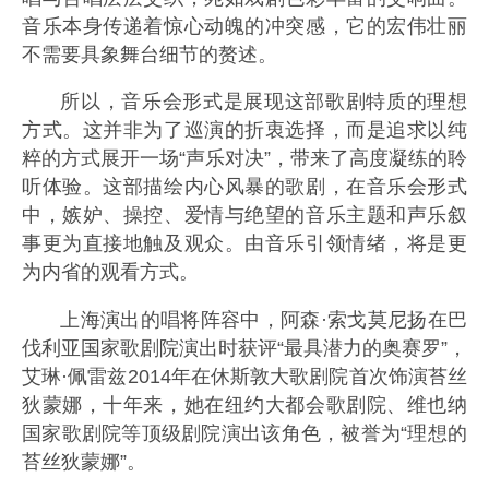
音乐本身传递着惊心动魄的冲突感，它的宏伟壮丽
不需要具象舞台细节的赘述。
所以，音乐会形式是展现这部歌剧特质的理想
方式。这并非为了巡演的折衷选择，而是追求以纯
粹的方式展开一场“声乐对决”，带来了高度凝练的聆
听体验。这部描绘内心风暴的歌剧，在音乐会形式
中，嫉妒、操控、爱情与绝望的音乐主题和声乐叙
事更为直接地触及观众。由音乐引领情绪，将是更
为内省的观看方式。
上海演出的唱将阵容中，阿森·索戈莫尼扬在巴
伐利亚国家歌剧院演出时获评“最具潜力的奥赛罗”，
艾琳·佩雷兹2014年在休斯敦大歌剧院首次饰演苔丝
狄蒙娜，十年来，她在纽约大都会歌剧院、维也纳
国家歌剧院等顶级剧院演出该角色，被誉为“理想的
苔丝狄蒙娜”。