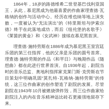
1864年，18岁的路德维希二世登基巴伐利亚国
王，从此，慕尼黑成为他最喜爱的作曲家理查德·瓦
格纳的创作与活动中心。经历在维也纳等地上演失
败，一度被认为“无法演出”的《特里斯坦与伊索尔
德》终于在此落地成功，而后《纽伦堡的名歌手》
《莱茵的黄金》和《女武神》接续在慕尼黑首演。
理查德·施特劳斯在1886年成为慕尼黑王室宫廷
乐团的第三任指挥，他的父亲是乐团的圆号首席。
理查德·施特劳斯的作品《和平日》与晚期作品《随
想曲》都在此进行世界首演。自1936年起，剧院当
时的音乐总监、奥地利指挥家克莱门斯·克劳斯在节
目策划中明确巩固“莫扎特-瓦格纳-施特劳斯”的传
统，这三位作曲家的创作塑造了剧院的发展。尽管
剧院在1943年10月被燃烧弹炸毁，而三位作曲家给
剧院注入的内在音乐精神远比砖石更顽强地留存下
来。