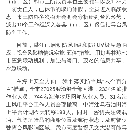
（市、区）和市三防成员单位主要领导以及1.28万
三防责任人，已休假的取消休假，全员进入临战状
态。市三防办多次召开会商会分析研判台风形势，
派出10个工作组深入各县（市、区）督促指导台风
防御工作。
目前，湛江已启动防风Ⅱ级和防汛Ⅳ级应急响
应，视台风影响情况实施“五停”措施。用好粤桂琼七
市应急联动机制，加强与海口、茂名的信息共享、
应急联动。
在海上安全方面，我市落实防台风“六个百分
百”措施，全市27025艘渔船全部回港，2334名渔排
作业人员、744名海洋牧场网箱从业人员、31名海
上风电平台工作人员全部撤离，中海油乌石油田海
上平台计划今天转移193人。同时，密切关注装载
油、气等危险品的商船位置及航行状态，及时督促
驶离台风影响区域。我市高度警惕天文大潮可能导