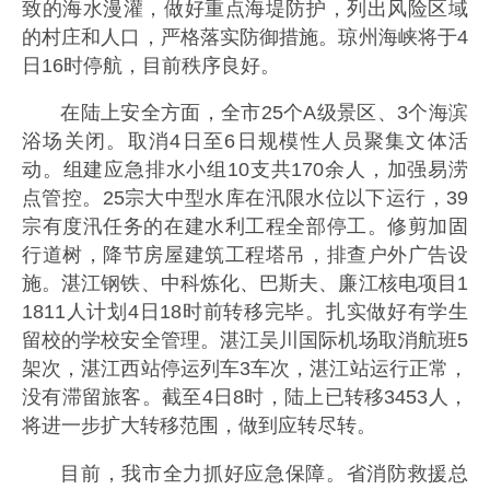
致的海水漫灌，做好重点海堤防护，列出风险区域
的村庄和人口，严格落实防御措施。琼州海峡将于4
日16时停航，目前秩序良好。
在陆上安全方面，全市25个A级景区、3个海滨
浴场关闭。取消4日至6日规模性人员聚集文体活
动。组建应急排水小组10支共170余人，加强易涝
点管控。25宗大中型水库在汛限水位以下运行，39
宗有度汛任务的在建水利工程全部停工。修剪加固
行道树，降节房屋建筑工程塔吊，排查户外广告设
施。湛江钢铁、中科炼化、巴斯夫、廉江核电项目1
1811人计划4日18时前转移完毕。扎实做好有学生
留校的学校安全管理。湛江吴川国际机场取消航班5
架次，湛江西站停运列车3车次，湛江站运行正常，
没有滞留旅客。截至4日8时，陆上已转移3453人，
将进一步扩大转移范围，做到应转尽转。
目前，我市全力抓好应急保障。省消防救援总