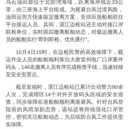
乌石油田群位于北部湾海域，距离海岸线近23公
里，由三座海上平台组成。为规避台风过境风险，
油田运营方快速敲定撤离方案，安排应急船舶前往
平台接运人员。其间，湛江边检站还主动对接口岸
联检单位，实时跟踪撤离船舶动态，对载运撤离人
员的船舶实行“即到即检、优先通行”。
10月4日15时，在边检民警的高效保障下，载
运作业人员的船舶顺利靠泊大唐雷州电厂口岸重件
码头，146名撤离人员有序完成检查手续，迅速转移
至安全安置点。
截至发稿时，湛江边检站已累计出动警力80余
人次，完成辖区14个对外开放码头区域的安全巡
查，同步保障在港船舶顺利离港避风。针对台风登
陆前的风雨加剧态势，该站还将持续强化口岸管
控，密切关注船舶动态，为后续防台风工作提供坚
实保障。