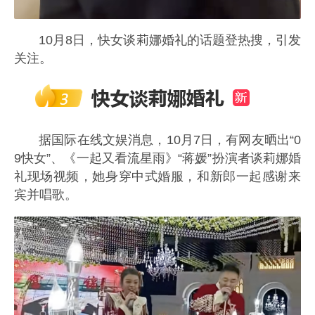
10月8日，快女谈莉娜婚礼的话题登热搜，引发
关注。
据国际在线文娱消息，10月7日，有网友晒出“0
9快女”、《一起又看流星雨》“蒋媛”扮演者谈莉娜婚
礼现场视频，她身穿中式婚服，和新郎一起感谢来
宾并唱歌。