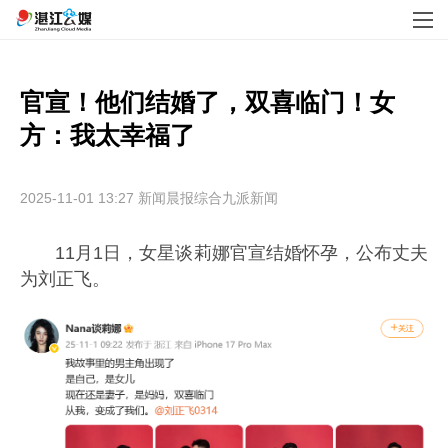
官宣！他们结婚了，双喜临门！女
方：我太幸福了
2025-11-01 13:27
新闻晨报综合九派新闻
11月1日，女星谈莉娜官宣结婚怀孕，公布丈夫
为刘正飞。