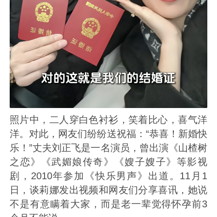
照片中，二人穿白色衬衫，笑着比心，喜气洋
洋。对此，网友们纷纷送祝福：“恭喜！新婚快
乐！”丈夫刘正飞是一名演员，曾出演《山楂树
之恋》《武媚娘传奇》《嫂子嫂子》等影视
剧，2010年参加《快乐男声》出道。11月1
日，谈莉娜发出视频和网友们分享喜讯，她说
不是有意瞒着大家，而是老一辈觉得怀孕前3