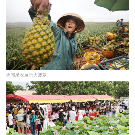
徐闻果农展示大菠萝。