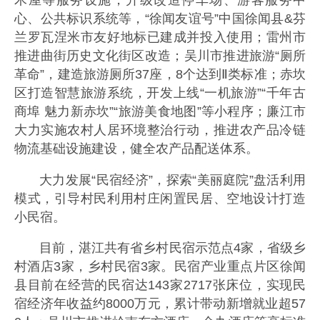
木屋等服务设施，升级改造停车场、游客服务中
心、公共标识系统等，“徐闻友谊号”中国徐闻县&芬
兰罗瓦涅米市友好地标已建成并投入使用；雷州市
推进曲街历史文化街区改造；吴川市推进旅游“厕所
革命”，建造旅游厕所37座，8个达到Ⅱ类标准；赤坎
区打造智慧旅游系统，开发上线“一机旅游”“千年古
商埠 魅力新赤坎”“旅游美食地图”等小程序；廉江市
大力实施农村人居环境整治行动，推进农产品冷链
物流基础设施建设，健全农产品配送体系。
大力发展“民宿经济”，探索“美丽庭院”盘活利用
模式，引导村民利用村庄闲置民居、空地设计打造
小民宿。
目前，湛江共有省乡村民宿示范点4家，省级乡
村酒店3家，乡村民宿3家。民宿产业重点片区徐闻
县目前在经营的民宿达143家2717张床位，实现民
宿经济年收益约8000万元，累计带动新增就业超57