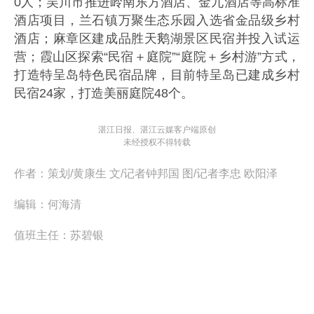
0人；吴川市推进岭南东方酒店、金九酒店等高标准
酒店项目，兰石镇万聚生态乐园入选省金品级乡村
酒店；麻章区建成品胜天鹅湖景区民宿并投入试运
营；霞山区探索“民宿＋庭院”“庭院＋乡村游”方式，
打造特呈岛特色民宿品牌，目前特呈岛已建成乡村
民宿24家，打造美丽庭院48个。
湛江日报、湛江云媒客户端原创
未经授权不得转载
作者：
策划/黄康生 文/记者钟邦国 图/记者李忠 欧阳泽
编辑：
何海清
值班主任：
苏碧银