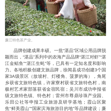
廉江特色茶产业。
品牌创建成果丰硕。一批“湛品”区域公用品牌脱
颖而出，“湛品”系列中的农海产品品牌“湛江对虾”“湛
江金鲳鱼”“湛江生蚝”等，已具有一定知名度和影响
力。各地积极创建文旅品牌，徐闻县成功创建3个国
家3A级景区（放坡村、灯楼角、菠萝的海），角尾
乡获省文旅特色镇，许家寮村获省文旅特色村，南
极村艺术家部落获省金宿民宿；吴川市成功申报省
级文旅特色镇、特色村；雷州市尊鼎珍珠产业园、
乐田公社等申报工业旅游及研学基地；霞山区聚
焦“鲜美霞山”“国家滨海旅游目的地”等品牌建设；廉